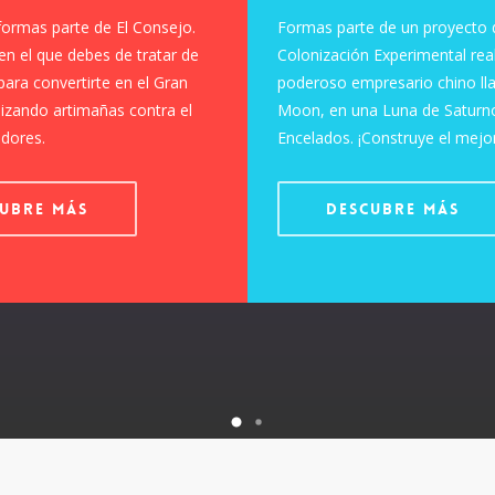
ormas parte de El Consejo.
Formas parte de un proyecto 
en el que debes de tratar de
Colonización Experimental real
para convertirte en el Gran
poderoso empresario chino l
ilizando artimañas contra el
Moon, en una Luna de Saturn
adores.
Encelados. ¡Construye el mejo
ubre más
Descubre más