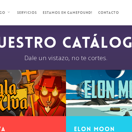
Servicios
Estamos en Gamefound!
Contacto
ogo
UESTRO CATÁLO
Dale un vistazo, no te cortes.
va
Elon Moon