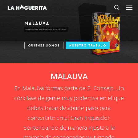
Men
Skip
to
search
main
MALAUVA
content
Un juego donde querrás ver arder a tus oponentes.
QUIENES SOMOS
NUESTRO TRABAJO
MALAUVA
En MalaUva formas parte de El Consejo. Un
cónclave de gente muy poderosa en el que
debes tratar de abrirte paso para
convertirte en el Gran Inquisidor.
Sentenciando de manera injusta a la
mayoría de condenados y utilizando