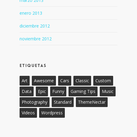
marzo 2013
enero 2013
diciembre 2012
noviembre 2012
Etiquetas
Art
Awesome
Cars
Classic
Custom
Data
Epic
Funny
Gaming Tips
Music
Photography
Standard
ThemeNectar
Videos
Wordpress