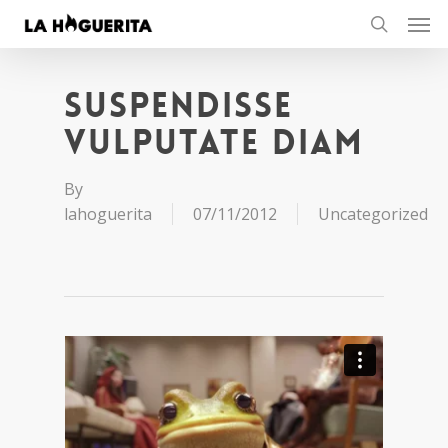
Men
Skip
to
search
main
content
Suspendisse
vulputate diam
By
lahoguerita
07/11/2012
Uncategorized